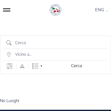
Skip
to
ENG
MAIN
content
NAVIGATION
LUOGHI
Cerca
Vicino
a...
Cerca
No Luoghi