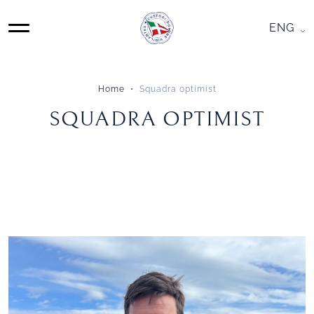
Skip
to
ENG
MAIN
content
NAVIGATION
Home
Squadra optimist
SQUADRA
SQUADRA OPTIMIST
OPTIMIST