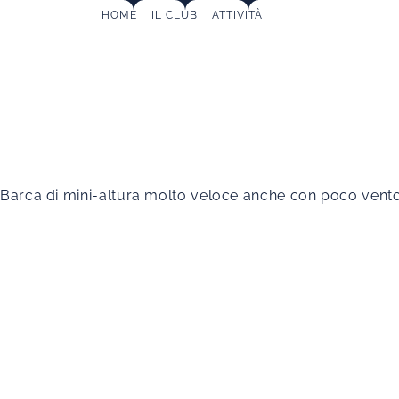
MAIN
Skip
HOME
IL CLUB
ATTIVITÀ
to
NAVIGATION
content
LASER
Barca di mini-altura molto veloce anche con poco vento e 
SB
20