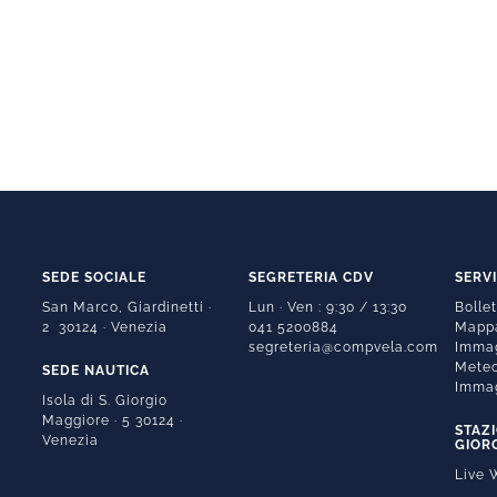
SEDE SOCIALE
SEGRETERIA CDV
SERV
San Marco, Giardinetti ·
Lun · Ven : 9:30 / 13:30
Bolle
2 30124 · Venezia
041 5200884
Mappa
segreteria@compvela.com
Immag
Meteo
SEDE NAUTICA
Immag
Isola di S. Giorgio
Maggiore · 5 30124 ·
STAZ
Venezia
GIOR
Live