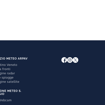
IZIO METEO ARPAV
ttino Veneto
 fronti
ine radar
 spiagge
ine satellite
IONE METEO S.
GIO
 Webcam