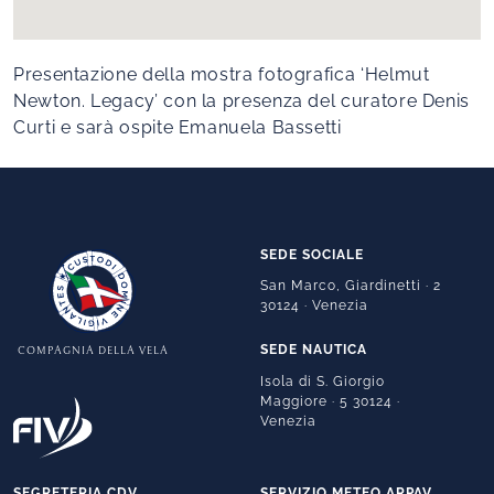
Presentazione della mostra fotografica ‘Helmut
Newton. Legacy’ con la presenza del curatore Denis
Curti e sarà ospite Emanuela Bassetti
SEDE SOCIALE
San Marco, Giardinetti · 2
30124 · Venezia
SEDE NAUTICA
COMPAGNIA DELLA VELA
Isola di S. Giorgio
Maggiore · 5 30124 ·
Venezia
SEGRETERIA CDV
SERVIZIO METEO ARPAV