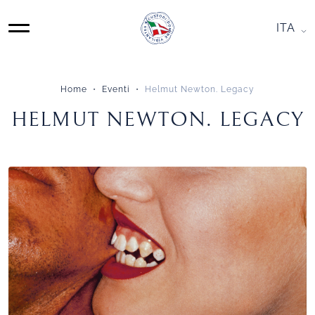
Skip
to
ITA
MAIN
content
NAVIGATION
Home
Eventi
Helmut Newton. Legacy
HELMUT
HELMUT NEWTON. LEGACY
NEWTON.
LEGACY